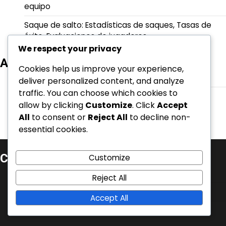
equipo
Saque de salto: Estadísticas de saques, Tasas de
éxito, Evaluaciones de jugadores
We respect your privacy
Archivo
Cookies help us improve your experience,
February 2026
deliver personalized content, and analyze
traffic. You can choose which cookies to
January 2026
allow by clicking
Customize
. Click
Accept
All
to consent or
Reject All
to decline non-
essential cookies.
Categorías
Customize
Técnicas de Saque con Salto
Reject All
Técnicas de saque por debajo
Accept All
Técnicas de Servicio Flotante