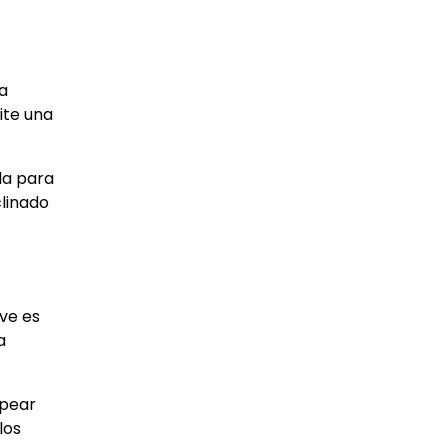
na
ite una
da para
clinado
ave es
a
lpear
los