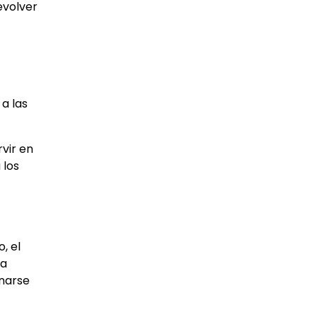
evolver
a las
vir en
 los
, el
la
inarse