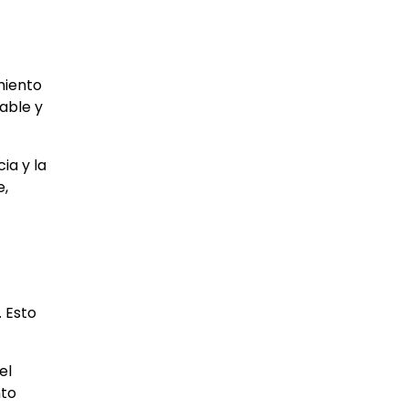
miento
able y
ia y la
e,
 Esto
el
nto