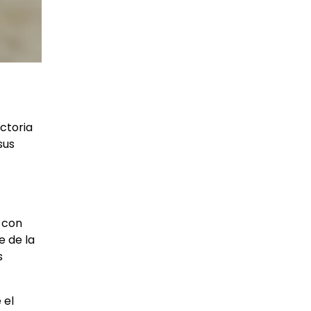
ectoria
sus
e con
e de la
s
 el