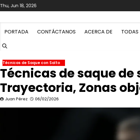
Skip
Thu, Jun 18, 2026
to
content
PORTADA
CONTÁCTANOS
ACERCA DE
TODAS 
Técnicas de Saque con Salto
Técnicas de saque de 
Trayectoria, Zonas obj
Juan Pérez
06/02/2026