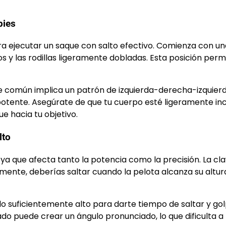
pies
para ejecutar un saque con salto efectivo. Comienza con u
os y las rodillas ligeramente dobladas. Esta posición perm
ue común implica un patrón de izquierda-derecha-izquier
 potente. Asegúrate de que tu cuerpo esté ligeramente in
ue hacia tu objetivo.
lto
, ya que afecta tanto la potencia como la precisión. La cl
almente, deberías saltar cuando la pelota alcanza su altur
 lo suficientemente alto para darte tiempo de saltar y go
o puede crear un ángulo pronunciado, lo que dificulta a 