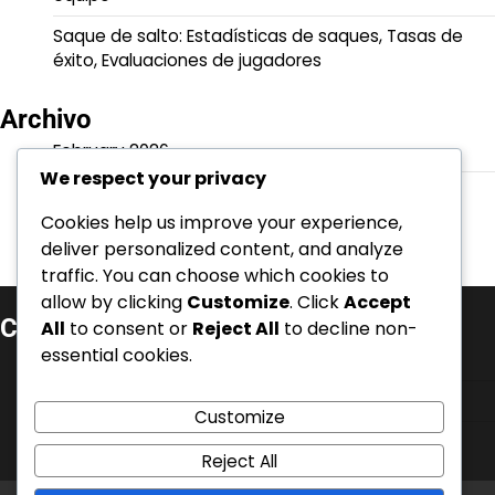
Saque de salto: Estadísticas de saques, Tasas de
éxito, Evaluaciones de jugadores
Archivo
February 2026
We respect your privacy
January 2026
Cookies help us improve your experience,
deliver personalized content, and analyze
traffic. You can choose which cookies to
allow by clicking
Customize
. Click
Accept
Categorías
All
to consent or
Reject All
to decline non-
essential cookies.
Técnicas de Saque con Salto
Técnicas de saque por debajo
Customize
Técnicas de Servicio Flotante
Reject All