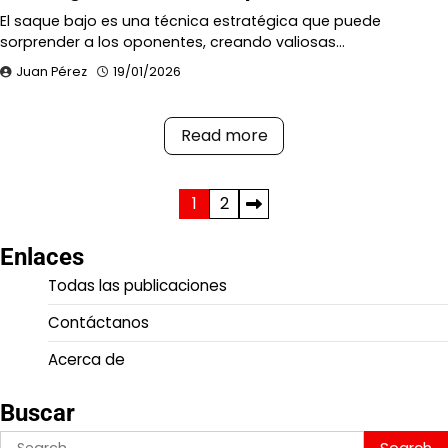
El saque bajo es una técnica estratégica que puede
sorprender a los oponentes, creando valiosas…
Juan Pérez
19/01/2026
Read more
Posts
1
2
pagination
Enlaces
Todas las publicaciones
Contáctanos
Acerca de
Buscar
Search