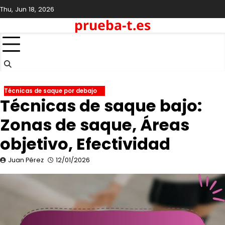
Skip
Thu, Jun 18, 2026
to
prueba-t.es
content
Técnicas de saque por debajo
Técnicas de saque bajo:
Zonas de saque, Áreas
objetivo, Efectividad
Juan Pérez
12/01/2026