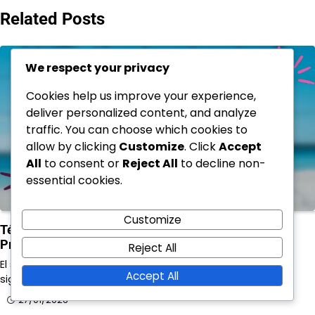
Related Posts
We respect your privacy
Cookies help us improve your experience,
deliver personalized content, and analyze
traffic. You can choose which cookies to
allow by clicking
Customize
. Click
Accept
All
to consent or
Reject All
to decline non-
essential cookies.
Customize
Técnicas de saque bajo: Uso histórico, Evolución,
Preferencias de los jugadores
Reject All
El saque bajo es una técnica que ha evolucionado
Accept All
significativamente a lo largo del tiempo,…
27/01/2026