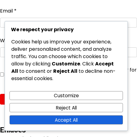
Email
*
We respect your privacy
Website
Cookies help us improve your experience,
deliver personalized content, and analyze
traffic. You can choose which cookies to
allow by clicking
Customize
. Click
Accept
Save my name, email, and website in this browser for
All
to consent or
Reject All
to decline non-
the next time I comment.
essential cookies.
Customize
Reject All
Accept All
Enlaces