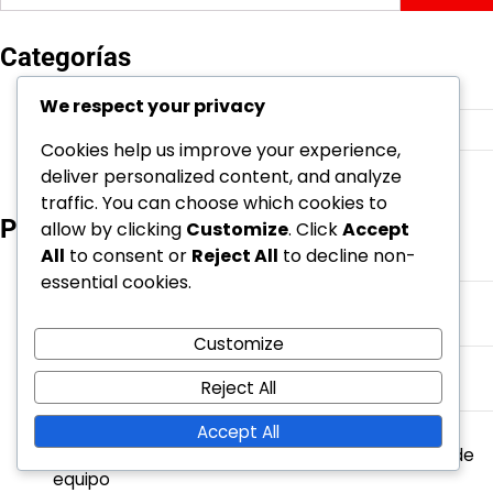
for:
Categorías
Técnicas de Saque con Salto
We respect your privacy
Técnicas de saque por debajo
Cookies help us improve your experience,
Técnicas de Servicio Flotante
deliver personalized content, and analyze
traffic. You can choose which cookies to
Publicaciones recientes
allow by clicking
Customize
. Click
Accept
All
to consent or
Reject All
to decline non-
Saque flotante: Agarre, Lanzamiento, Finalización
essential cookies.
Técnicas de saque de salto: Ángulos de saque,
Trayectoria, Zonas objetivo
Customize
Técnicas de servicio en salto: desarrollo histórico,
Reject All
preferencias de los jugadores, evolución
Técnicas de servicio bajo: Impacto en el flujo del
Accept All
juego, Oportunidades de puntuación, Dinámicas de
equipo