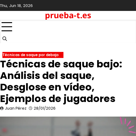
Skip
Thu, Jun 18, 2026
to
prueba-t.es
content
Técnicas de saque por debajo
Técnicas de saque bajo:
Análisis del saque,
Desglose en vídeo,
Ejemplos de jugadores
Juan Pérez
28/01/2026